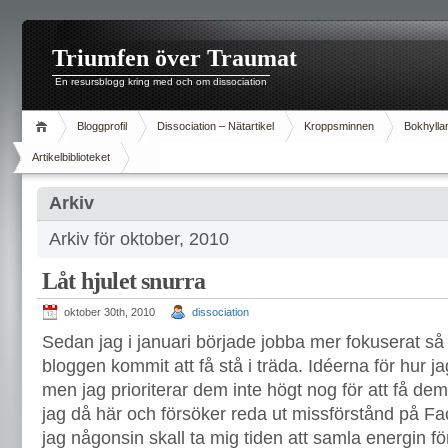
Triumfen över Traumat
En resursblogg kring med och om dissociation
Bloggprofil
Dissociation – Nätartikel
Kroppsminnen
Bokhylla
Artikelbiblioteket
Arkiv
Arkiv för oktober, 2010
Låt hjulet snurra
oktober 30th, 2010
dissociation
Sedan jag i januari började jobba mer fokuserat s
bloggen kommit att få stå i träda. Idéerna för hur j
men jag prioriterar dem inte högt nog för att få d
jag då här och försöker reda ut missförstånd på 
jag någonsin skall ta mig tiden att samla energin 