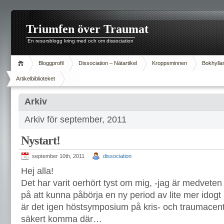
Triumfen över Traumat
En resursblogg kring med och om dissociation
Bloggprofil
Dissociation – Nätartikel
Kroppsminnen
Bokhylla
Artikelbiblioteket
Arkiv
Arkiv för september, 2011
Nystart!
september 10th, 2011
dissociation
Hej alla!
Det har varit oerhört tyst om mig, -jag är medvet
på att kunna påbörja en ny period av lite mer idog
är det igen höstsymposium på kris- och traumacentr
säkert komma där…