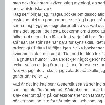
men också ett stort lexikon kring mytologi, en ser
andra historiska verk.
”Jag ser” börjar jag, ”några böcker om dissociat
psykolog nickar uppmuntrande ser jag i ögonvrån; 
känna mig trygg och signalerar att du vet vad d
finns det lappar i de flesta böckerna om dissociatio
tolkar det som att du läst, eller i varje fall har bö
står här. De står inte här bara för syns skull. -det
ordentligt till rätta i fåtöljen igen. ”vilka böcker se
kvinnan i stolen mitt emot. ”De med för liten text”
lilla gnuttan humor i uttalandet ger något gehör 
tycker sällan att jag är rolig…). Jag är tyst en stun
”det vet jag inte… skulle jag veta det så skulle j
gehör där heller…)
Vad är det jag inte ser? Generellt sett så ser jag s
som jag inte förstår mig på. Sådant som inte är beg
själv oerhört dålig på kärleksromaner och fantasy
böcker som jag inte förstår mig på. Och som jag, 