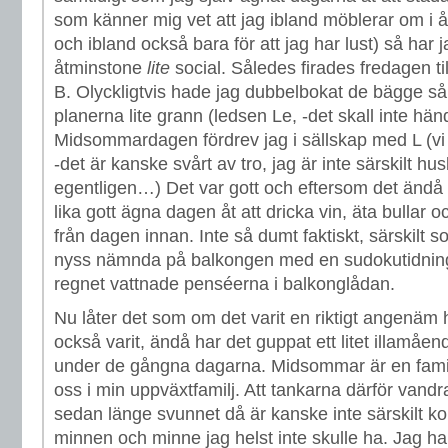
som känner mig vet att jag ibland möblerar om i
och ibland också bara för att jag har lust) så har 
åtminstone
lite
social. Således firades fredagen 
B. Olyckligtvis hade jag dubbelbokat de bägge så 
planerna lite grann (ledsen Le, -det skall inte hä
Midsommardagen fördrev jag i sällskap med L (vi b
-det är kanske svårt av tro, jag är inte särskilt hus
egentligen…) Det var gott och eftersom det ändå
lika gott ägna dagen åt att dricka vin, äta bullar
från dagen innan. Inte så dumt faktiskt, särskilt s
nyss nämnda på balkongen med en sudokutidni
regnet vattnade penséerna i balkonglådan.
Nu låter det som om det varit en riktigt angenäm h
också varit, ändå har det guppat ett litet illamå
under de gångna dagarna. Midsommar är en familj
oss i min uppväxtfamilj. Att tankarna därför vandr
sedan länge svunnet då är kanske inte särskilt ko
minnen och minne jag helst inte skulle ha. Jag ha