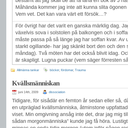
bestämt att jag skall be att få låna en bok av J nä
Måhända kommer jag inte att kunna slita ögonen 
Vem vet. Det kan vara värt ett försök…?
För övrigt har det varit en ganska märklig dag. Ja
växelvis sova i solstolen på balkongen och i soffan
måste passa på så länge jag har soffan kvar. Av
starkt ogillande- har jag skänkt bort den och den
måndag). Två möten har det också blivit idag. O
är skapligt. Lugna puckar (vem säger förresten s
Allmänna tankar
böcker
,
fördomar
,
Trauma
Kvällsmänniskan
juni 14th, 2009
dissociation
Tidigare, för sisådär en femton år sedan eller så, 
en utpräglad kvällsmänniska, åtminstone uppfattade
viset. Min omgivning ansåg inte det, drar jag mig t
sådan morgonmänniska” kunde jag få höra. Lustigt