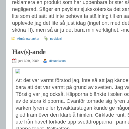
reklamera en produkt som har uppenbara brister så
negligerad. Säger en psykiatrisjuksköterska det 
lite som ett sätt att inte behöva ta ställning till en
upplevde jag det lite så just idag (inget ont med det
sköna H), men så är ju det bara min verklighet, -me
Allmänna tankar
psykiatri
Hav(s)-ande
juni 30th, 2009
dissociation
Att det var varmt förstod jag, inte så att jag känd
bara att det var varmt på grund av svetten. Jag var
Törstig var jag också. Klipporna blänkte i solen 
av de stora klipporna. Ovanför tornade sig fyren
varken fyren eller fyrvaktarstugan kunde ge någ
gled fram över den klarblå himlen. Cirklade runt.
ute från havet torkade upp svettdropparna i panna
släppa taget. Saltvatten.