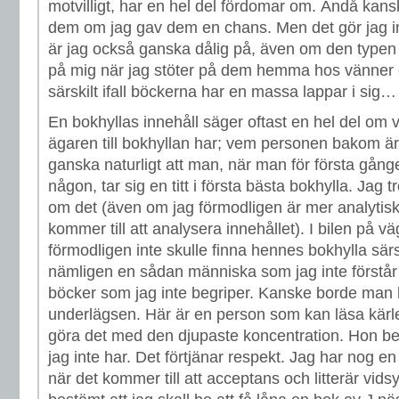
motvilligt, har en hel del fördomar om. Ändå kansk
dem om jag gav dem en chans. Men det gör jag inte
är jag också ganska dålig på, även om den typen
på mig när jag stöter på dem hemma hos vänner 
särskilt ifall böckerna har en massa lappar i sig…
En bokhyllas innehåll säger oftast en hel del om 
ägaren till bokhyllan har; vem personen bakom är
ganska naturligt att man, när man för första gån
någon, tar sig en titt i första bästa bokhylla. Jag t
om det (även om jag förmodligen är mer analytisk 
kommer till att analysera innehållet). I bilen på v
förmodligen inte skulle finna hennes bokhylla särsk
nämligen en sådan människa som jag inte förstår 
böcker som jag inte begriper. Kanske borde man 
underlägsen. Här är en person som kan läsa kär
göra det med den djupaste koncentration. Hon be
jag inte har. Det förtjänar respekt. Jag har nog en
när det kommer till att acceptans och litterär vidsy