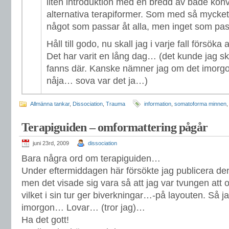
liten introduktion med en bredd av både konv
alternativa terapiformer. Som med så mycket a
något som passar åt alla, men inget som pas
Håll till godo, nu skall jag i varje fall försöka
Det har varit en lång dag… (det kunde jag skr
fanns där. Kanske nämner jag om det imorgon 
nåja… sova var det ja…)
Allmänna tankar
,
Dissociation
,
Trauma
information
,
somatoforma minnen
Terapiguiden – omformattering pågår
juni 23rd, 2009
dissociation
Bara några ord om terapiguiden…
Under eftermiddagen här försökte jag publicera de
men det visade sig vara så att jag var tvungen att 
vilket i sin tur ger biverkningar…-på layouten. Så jag 
imorgon… Lovar… (tror jag)…
Ha det gott!