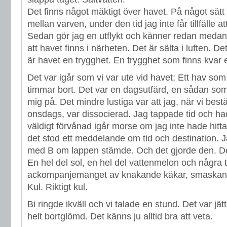
Det finns något mäktigt över havet. På något sät
mellan varven, under den tid jag inte får tillfälle 
Sedan gör jag en utflykt och känner redan medan v
att havet finns i närheten. Det är sälta i luften. 
är havet en trygghet. En trygghet som finns kvar
Det var igår som vi var ute vid havet; Ett hav som
timmar bort. Det var en dagsutfärd, en sådan som
mig på. Det mindre lustiga var att jag, när vi best
onsdags, var dissocierad. Jag tappade tid och had
väldigt förvånad igår morse om jag inte hade hitt
det stod ett meddelande om tid och destination.
med B om lappen stämde. Och det gjorde den. Det
En hel del sol, en hel del vattenmelon och några te
ackompanjemanget av knakande käkar, smaskand
Kul. Riktigt kul.
Bi ringde ikväll och vi talade en stund. Det var jät
helt bortglömd. Det känns ju alltid bra att veta.