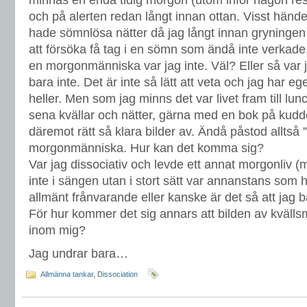
minnas en enda tidig morgon (utom inför någon resa
och på alerten redan långt innan ottan. Visst hände
hade sömnlösa nätter då jag långt innan gryningen f
att försöka få tag i en sömn som ändå inte verkade
en morgonmänniska var jag inte. Väl? Eller så var 
bara inte. Det är inte så lätt att veta och jag har eg
heller. Men som jag minns det var livet fram till lu
sena kvällar och nätter, gärna med en bok på kudd
däremot rätt så klara bilder av. Ändå påstod alltså ”
morgonmänniska. Hur kan det komma sig?
Var jag dissociativ och levde ett annat morgonliv (
inte i sängen utan i stort sätt var annanstans som he
allmänt frånvarande eller kanske är det så att jag 
För hur kommer det sig annars att bilden av kvälls
inom mig?
Jag undrar bara…
Allmänna tankar
,
Dissociation