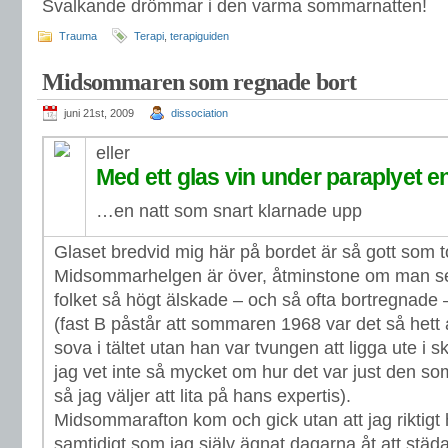
Svalkande drömmar i den varma sommarnatten!
Trauma
Terapi
,
terapiguiden
Midsommaren som regnade bort
juni 21st, 2009
dissociation
eller
Med ett glas vin under paraplyet en 
…en natt som snart klarnade upp
Glaset bredvid mig här på bordet är så gott som t
Midsommarhelgen är över, åtminstone om man ser
folket så högt älskade – och så ofta bortregnad
(fast B påstår att sommaren 1968 var det så hett at
sova i tältet utan han var tvungen att ligga ute i 
jag vet inte så mycket om hur det var just den 
så jag väljer att lita på hans expertis).
Midsommarafton kom och gick utan att jag riktigt
samtidigt som jag själv ägnat dagarna åt att stä