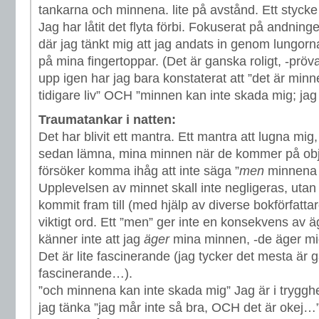
tankarna och minnena. lite på avstånd. Ett stycke 
Jag har låtit det flyta förbi. Fokuserat på andnin
där jag tänkt mig att jag andats in genom lungo
på mina fingertoppar. (Det är ganska roligt, -prö
upp igen har jag bara konstaterat att ”det är minn
tidigare liv” OCH ”minnen kan inte skada mig; jag 
Traumatankar i natten:
Det har blivit ett mantra. Ett mantra att lugna mig
sedan lämna, mina minnen när de kommer på obj
försöker komma ihåg att inte säga ”
men
minnena 
Upplevelsen av minnet skall inte negligeras, utan
kommit fram till (med hjälp av diverse bokförfattar
viktigt ord. Ett ”men” ger inte en konsekvens av ä
känner inte att jag
äger
mina minnen, -de äger mig
Det är lite fascinerande (jag tycker det mesta är 
fascinerande…).
”och minnena kan inte skada mig” Jag är i trygg
jag tänka ”jag mår inte så bra, OCH det är okej…”