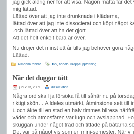
jag gick aldrig ner för att visa. Någon måtta får de
mig lättad.
Lättad över att jag inte drunknade i kläderna,
lättad över att jag inte dissocierat och köpt något ka
-och lättad över att ha det gjort.
Att det helt enkelt bara är över.
Nu dröjer det minst ett år tills jag behöver göra någo
Lättad.
Allmänna tankar
fobi
,
handla
,
kroppsuppfattning
När det duggar tätt
juni 25th, 2009
dissociation
Några ord skall ja försöka få till såhär nu på torsd
riktigt skön… Alldeles utmärkt, åtminstone sett till
L och åkte till en stad en halv timmes bilresa härifrå
väder och atmosfären var lugn och avslappnad. Folk 
skuggan under något träd och tittade på båtarna 
Det var på något vis som en mini-semester. När vi