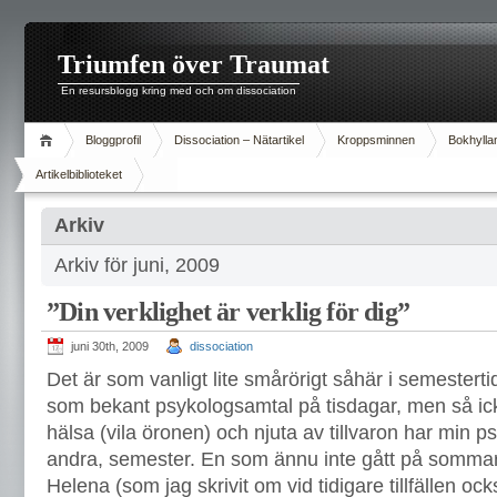
Triumfen över Traumat
En resursblogg kring med och om dissociation
Bloggprofil
Dissociation – Nätartikel
Kroppsminnen
Bokhylla
Artikelbiblioteket
Arkiv
Arkiv för juni, 2009
”Din verklighet är verklig för dig”
juni 30th, 2009
dissociation
Det är som vanligt lite smårörigt såhär i semesterti
som bekant psykologsamtal på tisdagar, men så icke
hälsa (vila öronen) och njuta av tillvaron har min p
andra, semester. En som ännu inte gått på sommar
Helena (som jag skrivit om vid tidigare tillfällen o