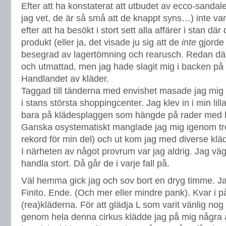
Efter att ha konstaterat att utbudet av ecco-sandaler
jag vet, de är så små att de knappt syns…) inte var
efter att ha besökt i stort sett alla affärer i stan där
produkt (eller ja, det visade ju sig att de
inte
gjorde 
besegrad av lagertömning och rearusch. Redan där 
och utmattad, men jag hade slagit mig i backen på at
Handlandet av kläder.
Taggad till tänderna med envishet masade jag mig så
i stans största shoppingcenter. Jag klev in i min li
bara på klädesplaggen som hängde på rader med h
Ganska osystematiskt manglade jag mig igenom tre
rekord för min del) och ut kom jag med diverse klä
I närheten av något provrum var jag aldrig. Jag väg
handla stort. Då går de i varje fall på.
Väl hemma gick jag och sov bort en dryg timme. Ja
Finito. Ende. (Och mer eller mindre pank). Kvar i p
(rea)kläderna. För att glädja L som varit vänlig no
genom hela denna cirkus klädde jag på mig några