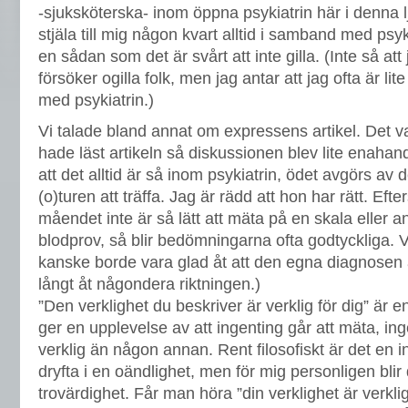
-sjuksköterska- inom öppna psykiatrin här i denna l
stjäla till mig någon kvart alltid i samband med psy
en sådan som det är svårt att inte gilla. (Inte så at
försöker ogilla folk, men jag antar att jag ofta är lit
med psykiatrin.)
Vi talade bland annat om expressens artikel. Det va
hade läst artikeln så diskussionen blev lite enahan
att det alltid är så inom psykiatrin, ödet avgörs av
(o)turen att träffa. Jag är rädd att hon har rätt. Ef
måendet inte är så lätt att mäta på en skala eller
blodprov, så blir bedömningarna ofta godtyckliga. V
kanske borde vara glad åt att den egna diagnosen a
långt åt någondera riktningen.)
”Den verklighet du beskriver är verklig för dig” är e
ger en upplevelse av att ingenting går att mäta, in
verklig än någon annan. Rent filosofiskt är det en
dryfta i en oändlighet, men för mig personligen blir
trovärdighet. Får man höra ”din verklighet är verklig