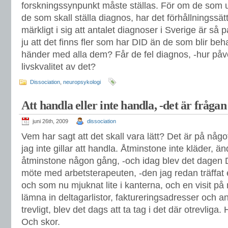
forskningssynpunkt måste ställas. För om de som utb
de som skall ställa diagnos, har det förhållningssätte
märkligt i sig att antalet diagnoser i Sverige är så p
ju att det finns fler som har DID än de som blir be
händer med alla dem? Får de fel diagnos, -hur på
livskvalitet av det?
Dissociation
,
neuropsykologi
Att handla eller inte handla, -det är frågan
juni 26th, 2009
dissociation
Vem har sagt att det skall vara lätt? Det är på någo
jag inte gillar att handla. Åtminstone inte kläder, än
åtminstone någon gång, -och idag blev det dagen D. E
möte med arbetsterapeuten, -den jag redan träffat e
och som nu mjuknat lite i kanterna, och en visit på m
lämna in deltagarlistor, faktureringsadresser och an
trevligt, blev det dags att ta tag i det där otrevliga
Och skor.