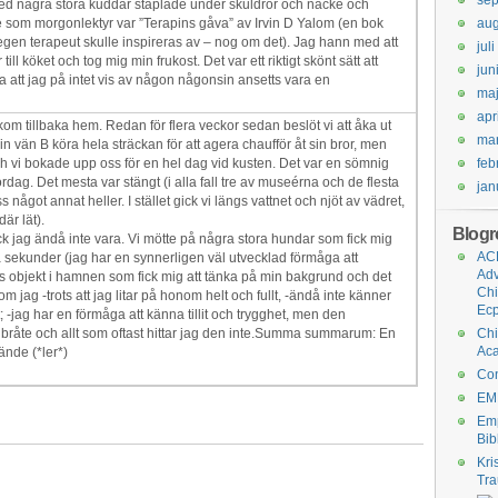
se
 med några stora kuddar staplade under skuldror och nacke och
alde som morgonlektyr var ”Terapins gåva” av Irvin D Yalom (en bok
aug
egen terapeut skulle inspireras av – nog om det). Jag hann med att
jul
ill köket och tog mig min frukost. Det var ett riktigt skönt sätt att
jun
a att jag på intet vis av någon någonsin ansetts vara en
ma
apr
om tillbaka hem. Redan för flera veckor sedan beslöt vi att åka ut
ma
min vän B köra hela sträckan för att agera chaufför åt sin bror, men
ch vi bokade upp oss för en hel dag vid kusten. Det var en sömnig
feb
ag. Det mesta var stängt (i alla fall tre av museérna och de flesta
jan
 något annat heller. I stället gick vi längs vattnet och njöt av vädret,
är lät).
Blogro
ick jag ändå inte vara. Vi mötte på några stora hundar som fick mig
ACE
gra sekunder (jag har en synnerligen väl utvecklad förmåga att
Ad
anns objekt i hamnen som fick mig att tänka på min bakgrund och det
Chi
m jag -trots att jag litar på honom helt och fullt, -ändå inte känner
Ecp
 -jag har en förmåga att känna tillit och trygghet, men den
råte och allt som oftast hittar jag den inte.Summa summarum: En
Chi
Ac
nde (*ler*)
Co
EM
Emp
Bib
Kri
Tr