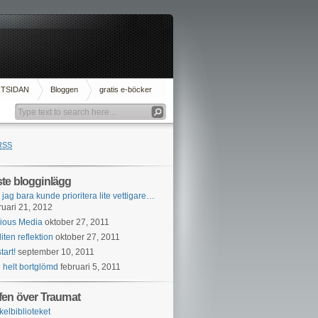
RTSIDAN
Bloggen
gratis e-böcker
RSS
te blogginlägg
jag bara kunde prioritera lite vettigare…
ruari 21, 2012
ious Media
oktober 27, 2011
liten reflektion
oktober 27, 2011
tart!
september 10, 2011
e helt bortglömd
februari 5, 2011
fen över Traumat
ikelbiblioteket