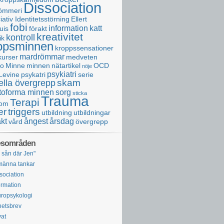
Dissociation
ömmeri
iativ Identitetsstörning
Ellert
fobi
information
katt
uis
förakt
kreativitet
kontroll
ik
ppsminnen
kroppssensationer
mardrömmar
kurser
medveten
ro
Minne
minnen
nätartikel
OCD
nöje
psykiatri
Levine
psykatri
serie
skam
ella övergrepp
toforma minnen
sorg
sticka
Trauma
Terapi
tom
er
triggers
utbildning
utbildningar
äkt
ångest
årsdag
vård
övergrepp
sområden
 sån där Jen"
männa tankar
sociation
ormation
ropsykologi
etsbrev
vat