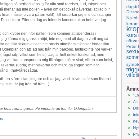
ligen så oerhört känslig för alla små rörelser, ljud, intryck och
dagdr
å menar jag inte pollen – även om det också påverkar) att jag blir
Dissoc
as (man måste ju vara på sin vakt). Till sist orkar jag inte och stänger
Nijenh
lv. Dissocierar. Efter en dag av intensiv koncentration behöver jag
keram
kro
g och kryper ner inför natten (som kommer att spenderas i
kurs
an jag känna mig ganska nöjd; inte nog med att dagen varit nog så
närva
a det lilla faktum att det inte precis utanför mitt fönster frodas lika
Peter 
Odenplan och att jag här, från min balkong, faktiskt inte hör varken
sexu
y (något city; vilket som helst). Jag är helt enkelt förskonad, men
soma
 jag vill, kan transportera mig till någon större stad, vilken som helst,
symp
de sakerna; (udda) människorna och märkliga tingen som hör
trigg
 gång i (halv)året sådär.
våldt
tt i en större stad tidigare och att jag -visst- trivdes där som fisken i
just nu är jag trött, så trött…)
Ämne
"En
All
Dis
kar heta i tidningarna. Pe inmonterad framför Odengatan.
inf
ers
neu
Nyh
Pri