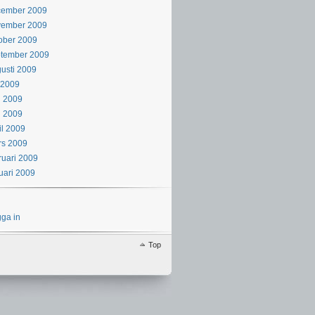
cember 2009
vember 2009
ober 2009
ptember 2009
usti 2009
i 2009
i 2009
j 2009
il 2009
rs 2009
ruari 2009
uari 2009
ga in
Top