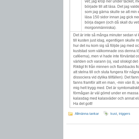
vet; jag kröp ner under täcket,
började till att läsa. Det jag v
som jag gärna skulle se att min 
läsa 150 sidor innan jag gick ner t
börja dagen (och då skall du vet
morgonmänniska).
Det är inte så många minuter sedan vi k
till kusten just idag, egentligen skulle 
hur det nu kom sig så följde jag med o
kuststad som välkomnade oss denna lörd
caféerna), men vi hade inte förväntat oss
världen och varann (oj, vad sliskigt det d
Riktigt fri från minnen och flashbacks f
att stelna till och sluta fungera för nå
dissociera vid dylika tillfällen). Det f
fanns framför allt en man, -min vän B, so
mig helt trygg med. Det är symtomatiskt;
förmågan är väl gömd under en massa b
kalasdag med kalasväder och annat elä
Ha det gott!
Allmänna tankar
kust
,
triggers