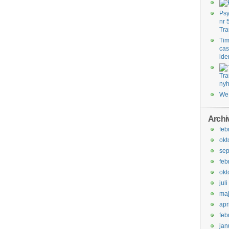
Psy
nr 
Tr
Tim
cas
ide
We 
Archi
feb
okt
sep
feb
okt
jul
ma
apr
feb
jan