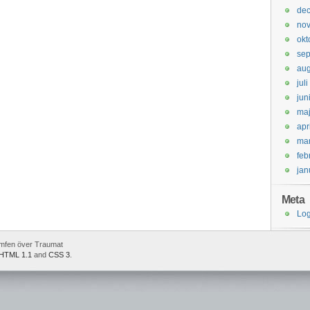
de
no
okt
se
aug
jul
jun
ma
apr
ma
feb
jan
Meta
Log
umfen över Traumat
HTML 1.1
and
CSS 3
.