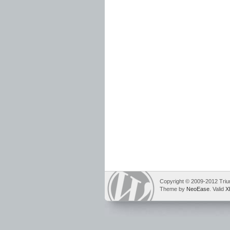
Copyright © 2009-2012 Tri
Theme by
NeoEase
. Valid
X