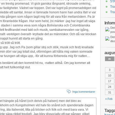
ST
var en trevlig promenad. Vi gick ganska långsamt, strosade omkring,
Tr
v fastigheter. Vädret var toppen. Det var lugnt på promenadstigen vid
Tra
nledde ett samtal. Innan vi lämnade honom hann han undra ifall vi var
 första gången som någon tagit mig för att vara från mellanöstern. Pa är
m föranledde frågan. Hur som helst, (ni märker -jag har inget att säga
Infor
till staden i samma veva som några Bolivianska och Colombianska
Det
ett festfirandet med takt och musik, sambakarnevalen var igång,
pos
llt -
verkligen överallt
- kryllade det av människor. Och då var klockan
Det
nappt hunnit att starta en gång.
dis
å trött så trött.
jag upp. Jag och Pa (som gillar stoj och stök, musik och fest) knallade
 min dörr var jag totalt slut, oförmögen att hålla mig vaken somnade
augus
 var tvungen att stiga upp, -för att kunna förbereda mig för natten…
m
s bestämt att den kommit hit nu, -natten alltså. Om jag kommer att
t helt fullkomligt slut.
3
10
17
24
Inga kommentarer
31
« Feb
 det hängde på håret (och delvis på halsen) men det blev av.
tockholm och Kungsholmen vid halv tio snåret och spenderade dagen
ng, äta italienskt, titta på böcker och folk och mest bara vara. Vi
Tagga
 inte säga riktigt trevligt). Jag blev dissociativ ett par gånger, vilket
basal