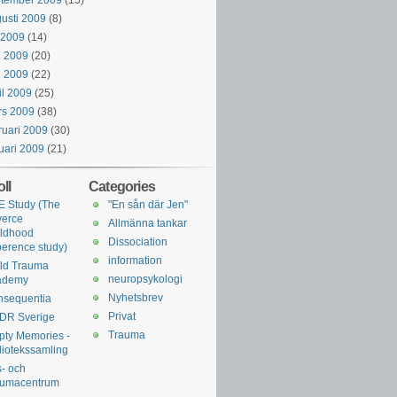
ptember 2009
(15)
usti 2009
(8)
i 2009
(14)
i 2009
(20)
j 2009
(22)
il 2009
(25)
rs 2009
(38)
ruari 2009
(30)
uari 2009
(21)
ll
Categories
 Study (The
"En sån där Jen"
verce
Allmänna tankar
ldhood
Dissociation
erence study)
information
ld Trauma
neuropsykologi
ademy
Nyhetsbrev
nsequentia
Privat
DR Sverige
Trauma
ty Memories -
liotekssamling
s- och
aumacentrum