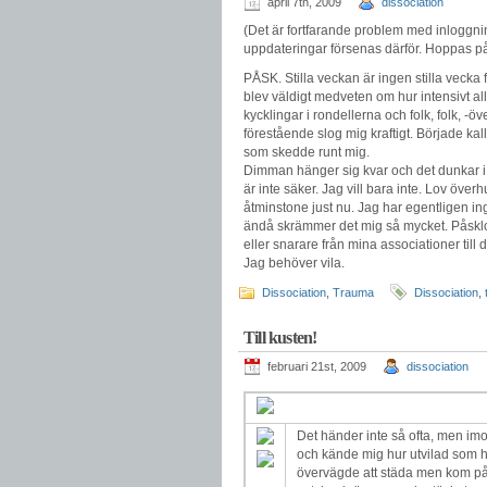
april 7th, 2009
dissociation
(Det är fortfarande problem med inloggni
uppdateringar försenas därför. Hoppas p
PÅSK. Stilla veckan är ingen stilla vecka
blev väldigt medveten om hur intensivt al
kycklingar i rondellerna och folk, folk, -ö
förestående slog mig kraftigt. Började kall
som skedde runt mig.
Dimman hänger sig kvar och det dunkar 
är inte säker. Jag vill bara inte. Lov öv
åtminstone just nu. Jag har egentligen ing
ändå skrämmer det mig så mycket. Påsklov.
eller snarare från mina associationer til
Jag behöver vila.
Dissociation
,
Trauma
Dissociation
,
Till kusten!
februari 21st, 2009
dissociation
Det händer inte så ofta, men imo
och kände mig hur utvilad som h
övervägde att städa men kom på a