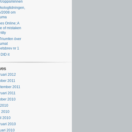
kologtidningen,
5/2008 om
auma
es Online; A
e of mistaken
ntity
DID it
ves
ruari 2012
ober 2011
tember 2011
ruari 2011
ober 2010
i 2010
j 2010
il 2010
ruari 2010
uari 2010