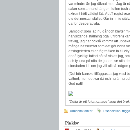
var mindre än jag räknat med. Jag är näm
saker som annars hänger i luften (och d
extremt trött väldigt lätt. ALLT registrer
ute det mesta i stället. Går in i mig sjä
därför desperat vila.
Samtidigt som jag nu går och knyter mi
halvsittande ställning pga luftrören) k
trevlig, jag har också kommit att uppskatt
många hasselträd som det gör borta vid 
essingeleden eller tågtrafiken in till cit
ändå lyckligt lottad på så vis att jag, om
och lyssna på alla de ljuden, se alla 
storstaden till; om jag vill alltså, någon
(Det bör kanske tilläggas att jag visst bo
vattnet, men det var då och nu är nu och 
God natt!
”Detta är ett fotomontage” som det bru
Allmänna tankar
Dissociation
,
trigg
Påsklov