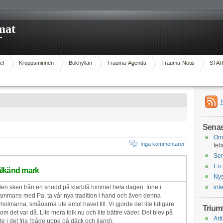
mat
n
el
Kroppsminnen
Bokhyllan
Trauma-Agenda
Trauma-Notis
STA
Senas
Om 
Inga kommentarer
feb
Ser
En 
älkänd mark
Nys
olen sken från en snudd på klarblå himmel hela dagen. Inne i
int
llsammans med Pa, ta vår nya tradition i hand och även denna
holmarna, småöarna ute emot havet till. Vi gjorde det lite tidigare
Trium
m det var då. Lite mera folk nu och lite bättre väder. Det blev på
Art
te i det fria (både uppe på däck och iland).