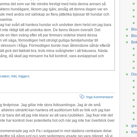
samma det som var lite mindre trevligt med hela denna annars så
 traktens hundägare, liksom jag själv, ansåg att denna dagen var en
Vi hade med andra ord sällskap av flera jättelika bjässar till hundar och
varelse.
Jag har svårt att hantera hundar och undviker dem helst om jag bara
Bl
inte riktigt lätt att undvika dem. De fanns liksom överallt. Det
rade en liten sväng efter ett par timmars vistelse bland dessa
Blo
vill säga, förmodligen helt otroligt gulliga familjehundar till
Bok
a stressorn i fråga. Förmodligen borde man åtminstone såhär efteråt
tt gick det faktiskt bra, trots mina svårigheter i att fokusera. Nästa
 gång, då skall jag minsann ha full kontroll, vara avslappnad och
Dis
ciation
,
fobi
,
triggers
Inga kommentarer
ig festprisse. Jag gillar inte stora folksamlingar. Jag är de små
lldeles utmärkt kan hantera ett auditorium fullt av folk och jag kan
 är bara det att jag inte klarar av att vara
i
publiken. Jag fixar inte det
te har kontroll över potentiella hot och när jag inte har överblick över
gra
romenerade jag och Pa i solgasset in mot stadens centralare delar.
Kr
bykoftor på gång just nu) som sedermera visade sig vara stängd, så vi