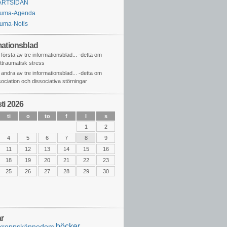
ARTSIDAN
auma-Agenda
uma-Notis
mationsblad
 första av tre informationsblad... -detta om
ttraumatisk stress
 andra av tre informationsblad... -detta om
sociation och dissociativa störningar
ti 2026
ti
o
to
f
l
s
1
2
4
5
6
7
8
9
11
12
13
14
15
16
18
19
20
21
22
23
25
26
27
28
29
30
r
böcker
 kroppskännedom