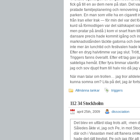
fick gå till en av dem nere på stan. Det 
pratade familjeplanering och renovering a
parken. En man som ville ha en cigarett i
från Iran eller Irak — för min del var det
kurd så förmodligen var det sällskapet so
men pratar på ändå-) kom vi snart fram 
dansare precis hade kommit igång och inl
marknadsstånden täckte gatorna och övera
inte mer än lunchtid och festivalen hade k
Efter en dryg halvtimme var jag slut. Trött, s
Triggers fanns överallt. Efter ett tag gav 
sakteliga hemåt. Efter fyra timmar utanför
jag och sov djupt fram till halv nio då jag
När man talar om trollen… jag tror alldele
kunna somna om? Lita på det, jag är fortsat
Allmänna tankar
triggers
112 34 Stockholm
april 25th, 2009
dissociation
Det blev en utfärd idag trots allt, -men
Således åkte vi, jag och Pe, in mot S
där och i Vasastan med att flanera omkri
hade det rätt trevligt, Pe och jag (för att