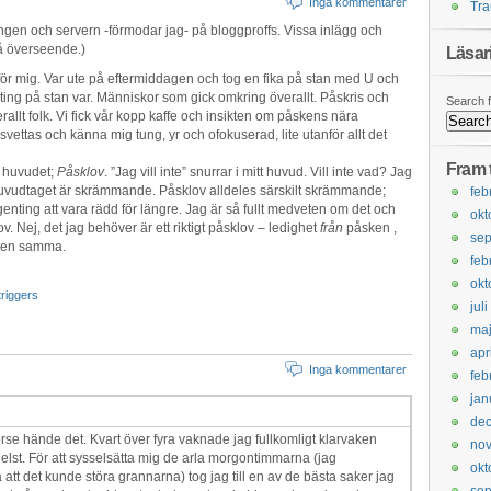
Inga kommentarer
Tr
ngen och servern -förmodar jag- på bloggproffs. Vissa inlägg och
å överseende.)
Läsari
 för mig. Var ute på eftermiddagen och tog en fika på stan med U och
lting på stan var. Människor som gick omkring överallt. Påskris och
Search f
verallt folk. Vi fick vår kopp kaffe och insikten om påskens nära
svettas och känna mig tung, yr och ofokuserad, lite utanför allt det
Fram t
i huvudet;
Påsklov
. ”Jag vill inte” snurrar i mitt huvud. Vill inte vad? Jag
erhuvudtaget är skrämmande. Påsklov alldeles särskilt skrämmande;
feb
enting att vara rädd för längre. Jag är så fullt medveten om det och
okt
 Nej, det jag behöver är ett riktigt påsklov – ledighet
från
påsken ,
sep
l den samma.
feb
okt
triggers
jul
ma
apr
Inga kommentarer
feb
jan
de
rse hände det. Kvart över fyra vaknade jag fullkomligt klarvaken
no
elst. För att sysselsätta mig de arla morgontimmarna (jag
okt
tt det kunde störa grannarna) tog jag till en av de bästa saker jag