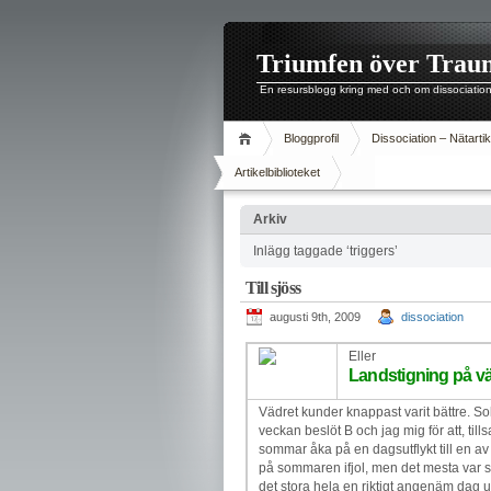
Triumfen över Trau
En resursblogg kring med och om dissociatio
Bloggprofil
Dissociation – Nätartik
Artikelbiblioteket
Arkiv
Inlägg taggade ‘triggers’
Till sjöss
augusti 9th, 2009
dissociation
Eller
Landstigning på v
Vädret kunder knappast varit bättre. S
veckan beslöt B och jag mig för att, ti
sommar åka på en dagsutflykt till en av 
på sommaren ifjol, men det mesta var so
det stora hela en riktigt angenäm dag u