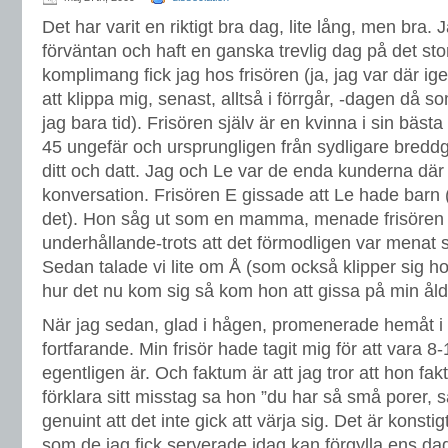
Det har varit en riktigt bra dag, lite lång, men bra. 
förväntan och haft en ganska trevlig dag på det st
komplimang fick jag hos frisören (ja, jag var där i
att klippa mig, senast, alltså i förrgår, -dagen d
jag bara tid). Frisören själv är en kvinna i sin bästa 
45 ungefär och ursprungligen från sydligare breddg
ditt och datt. Jag och Le var de enda kunderna där 
konversation. Frisören E gissade att Le hade barn (
det). Hon såg ut som en mamma, menade frisören (
underhållande-trots att det förmodligen var menat
Sedan talade vi lite om Å (som också klipper sig 
hur det nu kom sig så kom hon att gissa på min åld
När jag sedan, glad i hågen, promenerade hemåt i 
fortfarande. Min frisör hade tagit mig för att vara 8
egentligen är. Och faktum är att jag tror att hon fakt
förklara sitt misstag sa hon ”du har så små porer, s
genuint att det inte gick att värja sig. Det är konst
som de jag fick serverade idag kan förgylla ens da