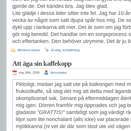
gjorde de. Det kändes bra. Jag blev glad.
Lite glädje i dessa tider sitter inte fel. Jag har 1
vecka av något som satt djupa spår hos mig. De s
dykt upp i tankarna allt mer. Det är som om jag fö
gör mig beredd. Det handlar om en sorgeprocess s
och eftertanken. Den behöver utrymme. Det är ju 
Allmänna tankar
årsdag
,
komplimang
Att äga sin kaffekopp
maj 26th, 2009
dissociation
Plötsligt, medan jag satt ute på balkongen med 
frukostkaffe, så slog det mig att detta med ägande
okomplicerad sak. Senare på eftermiddagen återk
mig igen. Dörren framför mig öppnades och jag b
gladaste
”GRATTIS!”
samtidigt som jag värdigt rä
liljor som lite nonchalant (alls icke) var placera
mjölkkanna (ni vet de där som stod ute vid vägen 