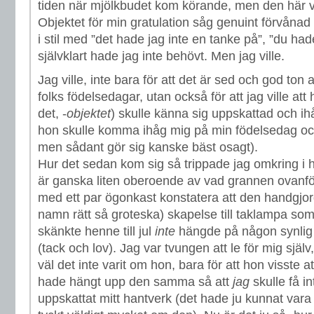
tiden när mjölkbudet kom körande, men den här va
Objektet för min gratulation såg genuint förvånad 
i stil med ”det hade jag inte en tanke på”, ”du ha
självklart hade jag inte behövt. Men jag ville.
Jag ville, inte bara för att det är sed och god t
folks födelsedagar, utan också för att jag ville att
det, -
objektet
) skulle känna sig uppskattad och i
hon skulle komma ihåg mig på min födelsedag oc
men sådant gör sig kanske bäst osagt).
Hur det sedan kom sig så trippade jag omkring i
är ganska liten oberoende av vad grannen ovanfö
med ett par ögonkast konstatera att den handgjo
namn rätt så groteska) skapelse till taklampa som 
skänkte henne till jul
inte
hängde på någon synlig 
(tack och lov). Jag var tvungen att le för mig själv
väl det inte varit om hon, bara för att hon visste a
hade hängt upp den samma så att
jag
skulle få in
uppskattat mitt hantverk (det hade ju kunnat vara 