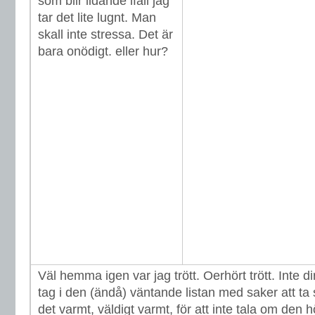
som blir lidande ifall jag
tar det lite lugnt. Man
skall inte stressa. Det är
bara onödigt. eller hur?
Väl hemma igen var jag trött. Oerhört trött. Inte di
tag i den (ändå) väntande listan med saker att ta
det varmt, väldigt varmt, för att inte tala om den 