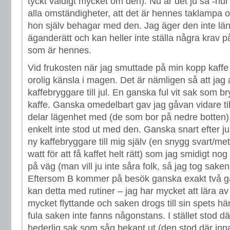
tyckt väldigt mycket om den). Nu är det ju så -hu
alla omständigheter, att det är hennes taklampa 
hon själv behagar med den. Jag äger den inte lä
äganderätt och kan heller inte ställa några krav 
som är hennes.
Vid frukosten när jag smuttade på min kopp kaffe 
orolig känsla i magen. Det är nämligen så att jag 
kaffebryggare till jul. En ganska ful vit sak som br
kaffe. Ganska omedelbart gav jag gåvan vidare ti
delar lägenhet med (de som bor på nedre botten),
enkelt inte stod ut med den. Ganska snart efter ju
ny kaffebryggare till mig själv (en snygg svart/met
watt för att få kaffet helt rätt) som jag smidigt n
på väg (man vill ju inte såra folk, så jag tog sake
Eftersom B kommer på besök ganska exakt två g
kan detta med rutiner – jag har mycket att lära a
mycket flyttande och saken drogs till sin spets h
fula saken inte fanns någonstans. I stället stod 
hederlig sak som såg bekant ut (den stod där inna