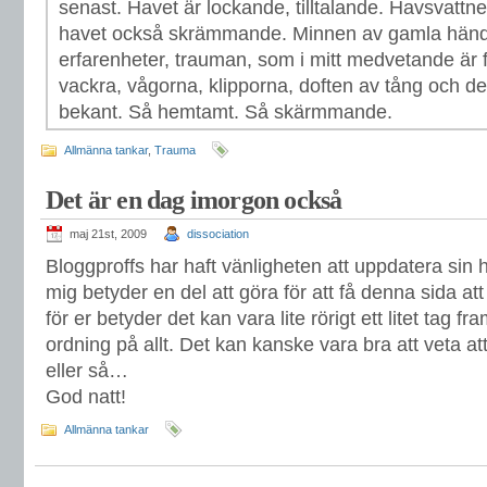
senast. Havet är lockande, tilltalande. Havsvattnet
havet också skrämmande. Minnen av gamla händ
erfarenheter, trauman, som i mitt medvetande är f
vackra, vågorna, klipporna, doften av tång och d
bekant. Så hemtamt. Så skärmmande.
Allmänna tankar
,
Trauma
Det är en dag imorgon också
maj 21st, 2009
dissociation
Bloggproffs har haft vänligheten att uppdatera sin
mig betyder en del att göra för att få denna sida att
för er betyder det kan vara lite rörigt ett litet tag fram
ordning på allt. Det kan kanske vara bra att veta att
eller så…
God natt!
Allmänna tankar