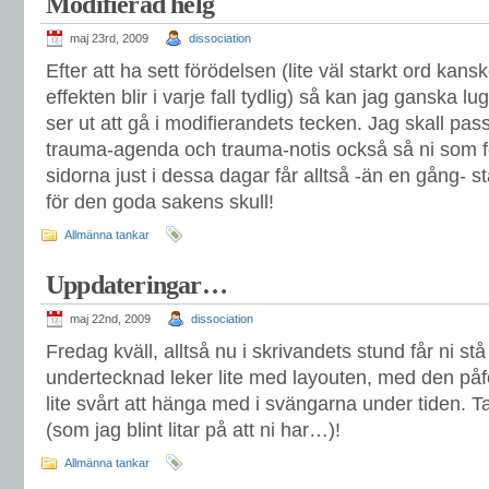
Modifierad helg
maj 23rd, 2009
dissociation
Efter att ha sett förödelsen (lite väl starkt ord k
effekten blir i varje fall tydlig) så kan jag ganska l
ser ut att gå i modifierandets tecken. Jag skall pas
trauma-agenda och trauma-notis också så ni som för
sidorna just i dessa dagar får alltså -än en gång- st
för den goda sakens skull!
Allmänna tankar
Uppdateringar…
maj 22nd, 2009
dissociation
Fredag kväll, alltså nu i skrivandets stund får ni stå
undertecknad leker lite med layouten, med den påfö
lite svårt att hänga med i svängarna under tiden. T
(som jag blint litar på att ni har…)!
Allmänna tankar