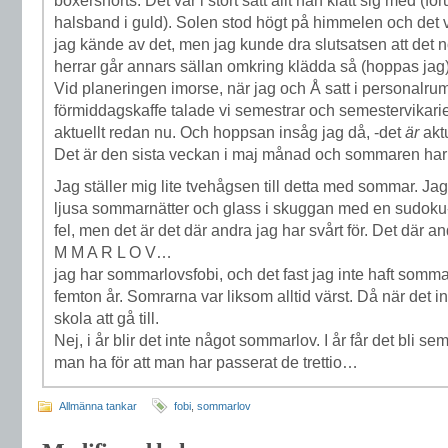
boxershorts. Det var i stort sätt allt han klätt sig med (för
halsband i guld). Solen stod högt på himmelen och det var
jag kände av det, men jag kunde dra slutsatsen att det n
herrar går annars sällan omkring klädda så (hoppas jag)
Vid planeringen imorse, när jag och Å satt i personalr
förmiddagskaffe talade vi semestrar och semestervikari
aktuellt redan nu. Och hoppsan insåg jag då, -det
är
aktu
Det är den sista veckan i maj månad och sommaren har
Jag ställer mig lite tvehågsen till detta med sommar. Jag 
ljusa sommarnätter och glass i skuggan med en sudoku-t
fel, men det är det där andra jag har svårt för. Det där 
M M A R L O V…
jag har sommarlovsfobi, och det fast jag inte haft somm
femton år. Somrarna var liksom alltid värst. Då när det 
skola att gå till.
Nej, i år blir det inte något sommarlov. I år får det bli se
man ha för att man har passerat de trettio…
Allmänna tankar
fobi
,
sommarlov