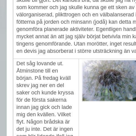
skulle bli gjort. Det kändes bra, då skulle jag ha n
som kommer och jag skulle kunna ge ett sken av 
välorganiserad, plikttrogen och en välbalanserad
fötterna på jorden och minsann (jodå) kan detta 
genomföra planerade aktiviteter. Egentligen hand
mycket annat än att jag själv börjat betvivla min k
tingens genomförande. Utan morötter, inget resulta
en devis jag absorberat i större utsträckning än v
Det såg lovande ut.
Åtminstone till en
början. På fredag kväll
skrev jag ner en del
saker och kunde kryssa
för de första sakerna
innan jag gick och lade
mig den kvällen. Vilket
flyt. Någon brådska är
det ju inte. Det är ingen