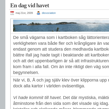
En dag vid havet
maj 21st, 2009
dissociation
De små vägarna som i kartboken såg lättorientera
verkligheten vara både fler och krångligare än va
endast genom att studera den medhavda kartboke
bättre ifall jag hade tagit i beaktande att kartboken
och att det uppenbarligen är så att infrastruktur
kom fram i alla fall. Om än inte riktigt den väg so
begynnelsen.
När vi, B, Å och jag själv klev över klipporna upp
dock alla kartor i världen oväsentliga.
Vi hade kommit till havet.
Det där mystiska, mäktig
åtminstone från den sida som det visade sig idag.