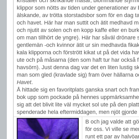
kristaller och skrikande måsar, blommande styrm
klippor som nötts av tiden under generationer av 
älskande, av trötta storstadsbor som för en dag tagit
och havet. Här har man suttit och ätit medhavd 
och njutit av solen och en kopp kaffe eller en burk 
om man tillhört de yngre). Här har såväl drönare
gentlemän -och kvinnor ätit ur sin medhavda fika
kala klipporna och förstrött kikat ut på det vida h
ute och på måsarna (den som haft tur har också 
havsörn). Just denna dag var det en liten lustig s
man som gled (kravlade sig) fram över hällarna oc
Havet
.
Å hittade sig en favoritplats ganska snart och fr
bok upp som pockade på hennes uppmärksamhet (
sig att det blivit lite väl mycket sol ute på den pla
spenderade hela eftermiddagen, men njöt gjorde h
B och jag valde att gö
för oss. Vi ville se m
runt ett par av halvöa