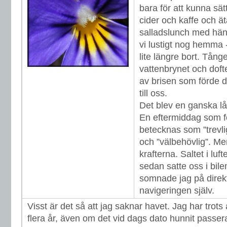
bara för att kunna sät
cider och kaffe och 
salladslunch med hän
vi lustigt nog hemma 
lite längre bort. Tån
vattenbrynet och dof
av brisen som förde d
till oss.
Det blev en ganska lån
En eftermiddag som f
betecknas som ”trevli
och ”välbehövlig”. Me
krafterna. Saltet i luf
sedan satte oss i bile
somnade jag på direkt
navigeringen själv.
Visst är det så att jag saknar havet. Jag har trots 
flera år, även om det vid dags dato hunnit passer