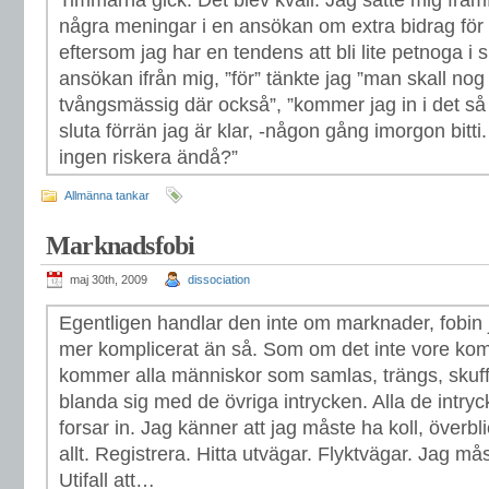
Timmarna gick. Det blev kväll. Jag satte mig fram
några meningar i en ansökan om extra bidrag för 
eftersom jag har en tendens att bli lite petnoga i sk
ansökan ifrån mig, ”för” tänkte jag ”man skall nog a
tvångsmässig där också”, ”kommer jag in i det så
sluta förrän jag är klar, -någon gång imorgon bitti. 
ingen riskera ändå?”
Allmänna tankar
Marknadsfobi
maj 30th, 2009
dissociation
Egentligen handlar den inte om marknader, fobin j
mer komplicerat än så. Som om det inte vore komp
kommer alla människor som samlas, trängs, skuffas
blanda sig med de övriga intrycken. Alla de intry
forsar in. Jag känner att jag måste ha koll, överbl
allt. Registrera. Hitta utvägar. Flyktvägar. Jag må
Utifall att…