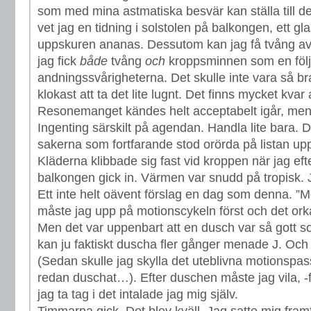
som med mina astmatiska besvär kan ställa till det
vet jag en tidning i solstolen på balkongen, ett g
uppskuren ananas. Dessutom kan jag få tvång av
jag fick
både
tvång
och
kroppsminnen som en följ
andningssvårigheterna. Det skulle inte vara så br
klokast att ta det lite lugnt. Det finns mycket kvar
Resonemanget kändes helt acceptabelt igår, men 
Ingenting särskilt på agendan. Handla lite bara. D
sakerna som fortfarande stod orörda på listan upp
Kläderna klibbade sig fast vid kroppen när jag eft
balkongen gick in. Värmen var snudd på tropisk. 
Ett inte helt oävent förslag en dag som denna. ”
måste jag upp på motionscykeln först och det orka
Men det var uppenbart att en dusch var så gott 
kan ju faktiskt duscha fler gånger menade J. Och h
(Sedan skulle jag skylla det uteblivna motionspasse
redan duschat…). Efter duschen måste jag vila, -f
jag ta tag i det intalade jag mig själv.