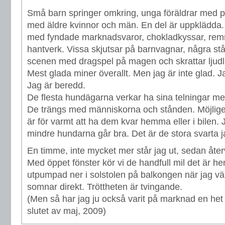
Små barn springer omkring, unga föräldrar med p
med äldre kvinnor och män. En del är uppklädda.
med fyndade marknadsvaror, chokladkyssar, rem
hantverk. Vissa skjutsar på barnvagnar, några stå
scenen med dragspel på magen och skrattar ljudli
Mest glada miner överallt. Men jag är inte glad. 
Jag är beredd.
De flesta hundägarna verkar ha sina telningar 
De trängs med människorna och stånden. Möjligen 
är för varmt att ha dem kvar hemma eller i bilen.
mindre hundarna går bra. Det är de stora svarta ja
En timme, inte mycket mer står jag ut, sedan återvä
Med öppet fönster kör vi de handfull mil det är h
utpumpad ner i solstolen på balkongen när jag v
somnar direkt. Tröttheten är tvingande.
(Men så har jag ju också varit på marknad en he
slutet av maj, 2009)