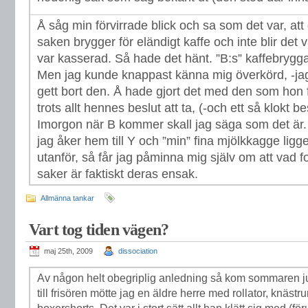
Å såg min förvirrade blick och sa som det var, att 
saken brygger för eländigt kaffe och inte blir det 
var kasserad. Så hade det hänt. ”B:s” kaffebrygg
Men jag kunde knappast känna mig överkörd, -jag 
gett bort den. Å hade gjort det med den som hon 
trots allt hennes beslut att ta, (-och ett så klokt b
Imorgon när B kommer skall jag säga som det är
jag åker hem till Y och ”min” fina mjölkkagge ligge
utanför, så får jag påminna mig själv om att vad f
saker är faktiskt deras ensak.
Allmänna tankar
Vart tog tiden vägen?
maj 25th, 2009
dissociation
Av någon helt obegriplig anledning så kom sommaren ju
till frisören mötte jag en äldre herre med rollator, knäst