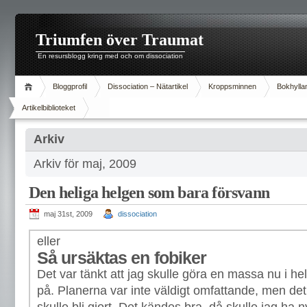
Triumfen över Traumat
En resursblogg kring med och om dissociation
Bloggprofil
Dissociation – Nätartikel
Kroppsminnen
Bokhylla
Artikelbiblioteket
Arkiv
Arkiv för maj, 2009
Den heliga helgen som bara försvann
maj 31st, 2009
dissociation
eller
Så ursäktas en fobiker
Det var tänkt att jag skulle göra en massa nu i he
på. Planerna var inte väldigt omfattande, men de