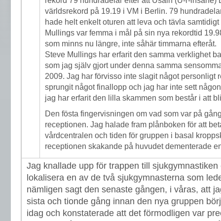
rekord 79 hundradelar efter att Usain (U-r-insane) Bo
världsrekord på 19.19 i VM i Berlin. 79 hundradel
hade helt enkelt oturen att leva och tävla samtidig
Mullings var femma i mål på sin nya rekordtid 19.9
som minns nu längre, inte såhär timmarna efteråt.
Steve Mullings har erfarit den samma verklighet b
som jag själv gjort under denna samma sensomma
2009. Jag har förvisso inte slagit något personligt r
sprungit något finallopp och jag har inte sett någon
jag har erfarit den lilla skammen som består i att bl
Den fösta fingervisningen om vad som var på gång 
receptionen. Jag halade fram plånboken för att be
vårdcentralen och tiden för gruppen i basal kropp
receptionen skakande på huvudet dementerade en 
Jag knallade upp för trappen till sjukgymnastiken
lokalisera en av de två sjukgymnasterna som led
nämligen sagt den senaste gången, i våras, att 
sista och tionde gång innan den nya gruppen börjar
idag och konstaterade att det förmodligen var pr