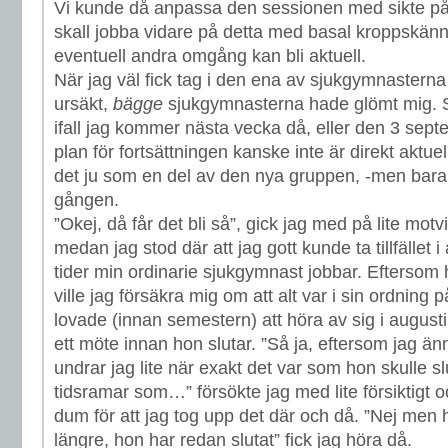
Vi kunde då anpassa den sessionen med sikte på 
skall jobba vidare på detta med basal kroppskä
eventuell andra omgång kan bli aktuell.
När jag väl fick tag i den ena av sjukgymnasterna 
ursäkt,
bägge
sjukgymnasterna hade glömt mig. Så
ifall jag kommer nästa vecka då, eller den 3 sept
plan för fortsättningen kanske inte är direkt aktuel
det ju som en del av den nya gruppen, -men bara 
gången.
”Okej, då får det bli så”, gick jag med på lite motvi
medan jag stod där att jag gott kunde ta tillfället i 
tider min ordinarie sjukgymnast jobbar. Eftersom 
ville jag försäkra mig om att alt var i sin ordnin
lovade (innan semestern) att höra av sig i augusti
ett möte innan hon slutar. ”Så ja, eftersom jag än
undrar jag lite när exakt det var som hon skulle slu
tidsramar som…” försökte jag med lite försiktigt
dum för att jag tog upp det där och då. ”Nej men 
längre, hon har redan slutat” fick jag höra då.