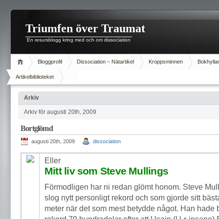
Triumfen över Traumat
En resursblogg kring med och om dissociation
Bloggprofil
Dissociation – Nätartikel
Kroppsminnen
Bokhylla
Artikelbiblioteket
Arkiv
Arkiv för augusti 20th, 2009
Bortglömd
augusti 20th, 2009
dissociation
Eller
Mitt liv som Steve Mullings
Förmodligen har ni redan glömt honom. Steve Mul
slog nytt personligt rekord och som gjorde sitt bä
meter när det som mest betydde något. Han hade bar